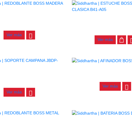
ANTE BOSS MADERA SD-801
ESTUCHE BOSS GUITARRA CL
A05
$
194.000
$
26.000
Ver más
Ver más
AFINADOR BOSS T-
ORTE CAMPANA JBDP-6B6
$
12.000
$
236.000
Ver más
Ver más
BATERIA BOSS DM-4
LANTE BOSS METAL SD-906
$
1.720.000