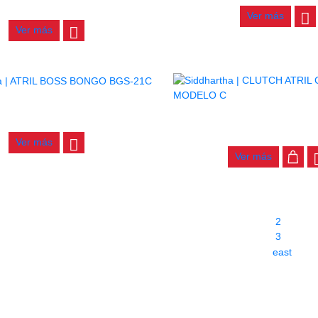
$
210.000
Ver más
Ver más
IL BOSS BONGO BGS-21C
CLUTCH ATRIL CHARLES 
$
210.000
$
20.000
Ver más
Ver más
1
2
3
east