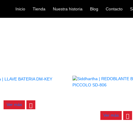
Inicio
Tienda
Nuestra historia
Blog
Contacto
S
Boss
/ BOSS
INICIO
LAVE BATERIA DM-KEY
REDOBLANTE BOSS METAL P
$
2.500
806
Ver más
$
200.000
Ver más