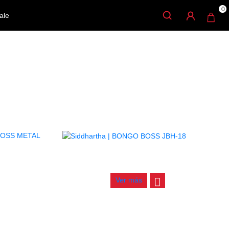
0
ale
BONGO BOSS JBH-18
ICCOLO SD-
$
457.000
Ver más