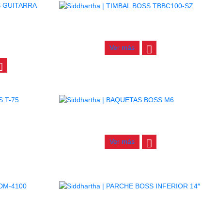
TIMBAL BOSS TBBC100-SZ
ASICA B41-
$
660.000
Ver más
75
BAQUETAS BOSS M6
$
17.000
Ver más
100
PARCHE BOSS INFERIOR 14″
$
18.000