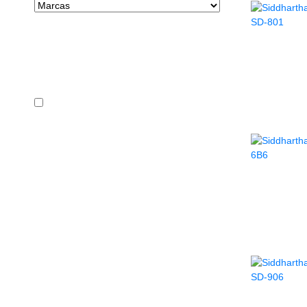
Precio
REDOBL
En stock
SOP
REDOB