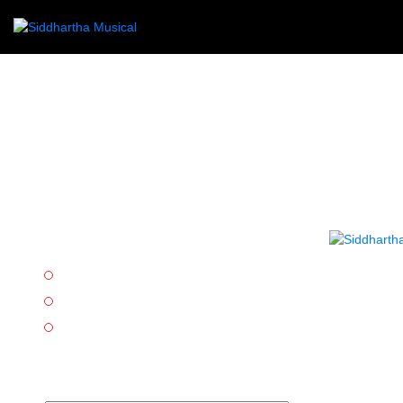
Categorías
L
Accesorios
Cuerda
Percusión
Marcas tipo select