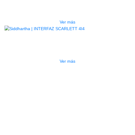
2I2 4TA GENERACION
$
947.000
Ver más
AGOTADO
INTERFAZ SCARLETT 4I4
$
1.440.000
Ver más