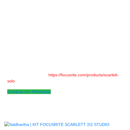
AGOTADO
Scarlett Solo lleva el gran sonido de estudio a cualquier lugar
donde hagas música y hace que grabar y publicar tus
canciones sea más fácil que nunca. Perfectamente diseñado
para los creadores de música de hoy en día, simplemente
conéctelo, grabe y produzca pistas terminadas con el mejor
sonido que jamás haya tenido. Conecte un micrófono al
detallado previo de micrófono de Solo y suena genial de
inmediato. Conecte su guitarra a la entrada de instrumento Hi-
Z de alto margen y se sentirá como un amplificador.
Click para saber mas:
https://focusrite.com/products/scarlett-
solo
Comprar por WhatsApp
Productos
Relacionados