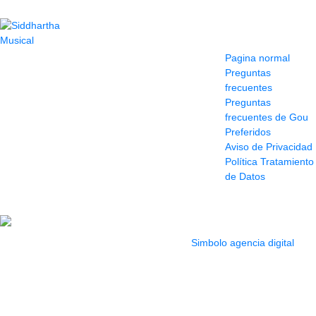
Contacto
Información y
ayuda
(604) 423 77 54
Pagina normal
322 662 9909 - 310
Preguntas
595 1992
frecuentes
info@siddharthamusical.com
Preguntas
Cr 49 # 52-141 local
frecuentes de Gou
114
Preferidos
Pasaje Junín
Aviso de Privacidad
Maracaibo
Política Tratamiento
Horario: Lun. a Vier.
de Datos
9:30 a 6:30 pm //
Sab. 9:00 am a 5:00
pm
2022 Todos los Derechos reservados.
Simbolo agencia digital