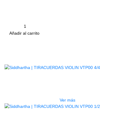
Para asegura la barbilla al violín o viola, con
materiales en acero de alta durabilidad.
Cantidad
remove
add
Añadir al carrito
Productos
Relacionados
AGOTADO
TIRACUERDAS VIOLIN VTP00 4/4
$
14.000
Ver más
AGOTADO
TIRACUERDAS VIOLIN VTP00 1/2
$
14.500