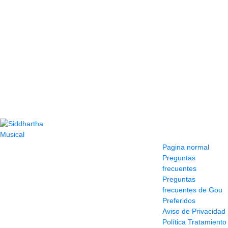
Contacto
Información y
ayuda
(604) 423 77 54
Pagina normal
322 662 9909 - 310
Preguntas
595 1992
frecuentes
info@siddharthamusical.com
Preguntas
Cr 49 # 52-141 local
frecuentes de Gou
114
Preferidos
Pasaje Junín
Aviso de Privacidad
Maracaibo
Política Tratamiento
Horario: Lun. a Vier.