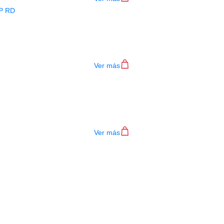
BAJO ELECTRICO DEVISER L-B3-4P R
$
782.000
Ver más
TECLADO MEDELI AKX10S
$
4.200.000
Ver más