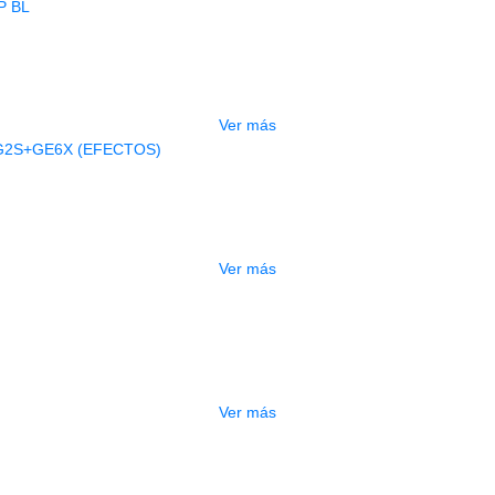
AGOTADO
BAJO ELECTRICO DEVISER L-B3-5P B
$
832.000
Ver más
AGOTADO
A ELECTRICA DEVISER LG2S+GE6X (
$
750.000
Ver más
ESTUCHE DURO PH-42
$
277.000
Ver más
DO
ESTUCHE DURO PH-E10-S