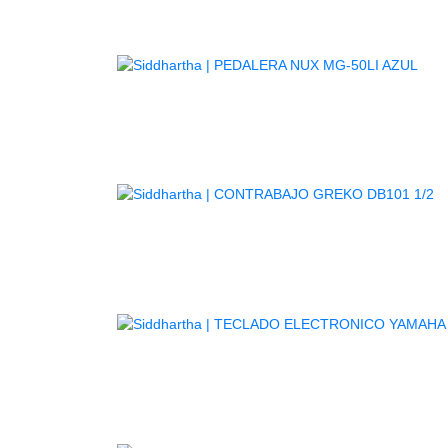
AG
A
TE