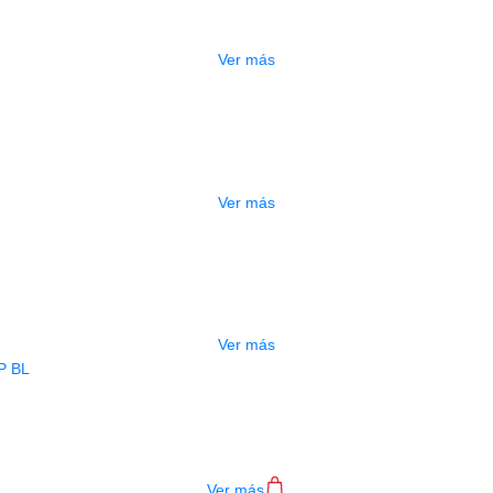
$
277.000
Ver más
DO
ESTUCHE DURO PH-E10-F
$
277.000
Ver más
ADO
ESTUCHE DURO PH-E10-LP
$
277.000
Ver más
BAJO ELECTRICO DEVISER L-B3-4P B
$
782.000
Ver más