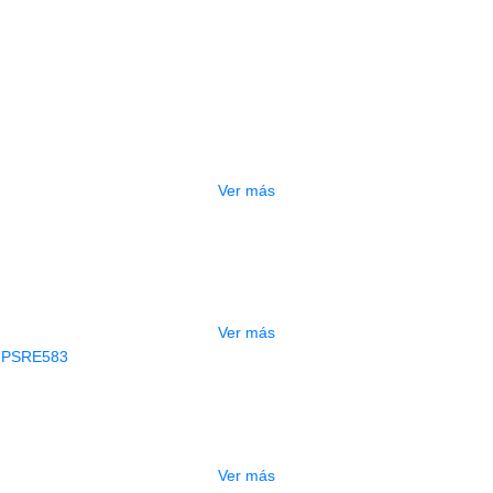
Productos
Relacionados
OTADO
PEDALERA NUX MG-50LI AZUL
$
1.800.000
Ver más
GOTADO
CONTRABAJO GREKO DB101 1/2
$
3.165.000
Ver más
AGOTADO
CLADO ELECTRONICO YAMAHA PSRE
$
2.250.000
Ver más