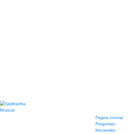
Contacto
Información y
ayuda
(604) 423 77 54
Pagina normal
322 662 9909 - 310
Preguntas
595 1992
frecuentes
info@siddharthamusical.com