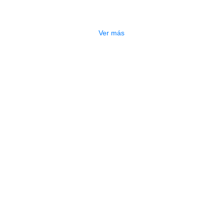
L806
$
396.000
Ver más