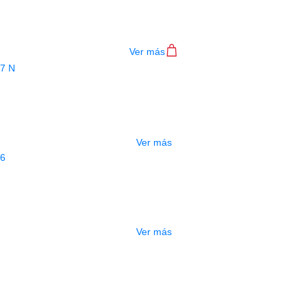
RA ELECTRO ACUSTICA DEVISER L8
$
460.000
Ver más
AGOTADO
GUITARRA ACUSTICA DEVISER L807 
$
345.000
Ver más
AGOTADO
GUITARRA ACUSTICA DEVISER L806
$
396.000
Ver más