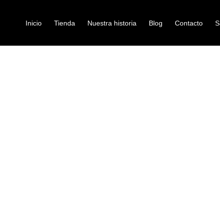
Inicio
Tienda
Nuestra historia
Blog
Contacto
S
 ACUSTICA DEVISER F-39
guitarras-acusticas
GUITARRA AC
39
Ref: 30001615
$
200.000
Lugar de origen Guangdong
China Diseñador de marca N
Material del cuerpo bambú
Material del mástil bambú