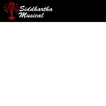
/
/
/ GUITARRA
INICIO
CUERDA
GUITARRAS ACUSTICAS
AGOTADO