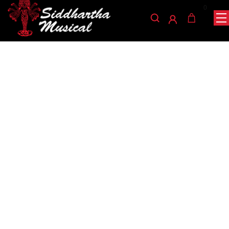
0
/
/
/ ESTUCHE VIOLIN
INICIO
ACCESORIOS
ESTUCHE VIOOLIN
FCM300-2 4/4
estuche-vioolin
ESTUCHE VIOLIN FCM300-
2 4/4
Ref: 47001642
$
235.000
AGOTADO