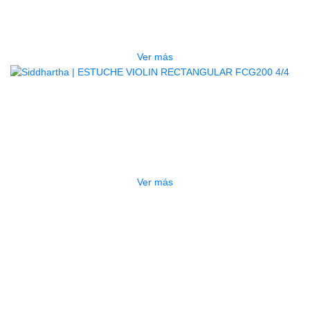
ESTUCHE ARCO BC-DB02
$
135.000
Ver más
AGOTADO
ESTUCHE VIOLIN RECTANGULAR
FCG200 4/4
$
90.000
Ver más