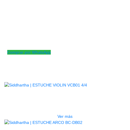
El estuche FCM300-2 4/4 Cuenta con compartimentos
internos para almacenar accesorios como arcos, colofonia,
partituras u otros elementos necesarios para el violinista.
Además, su diseño ergonómico incluye correas para llevarlo
cómodamente al hombro, resistentes para transportarlo y
cierres seguros para mantener el violín protegido en todo
momento.
Comprar por WhatsApp
Productos
Relacionados
AGOTADO
ESTUCHE VIOLIN VCB01 4/4
$
57.000
Ver más
AGOTADO