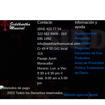
Contacto
Información y
ayuda
(604) 423 77 54
Pagina normal
322 662 9909 - 310
Preguntas
595 1992
frecuentes
info@siddharthamusical.com
Preguntas
Cr 49 # 52-141 local
frecuentes de Gou
114
Preferidos
Pasaje Junín
Aviso de Privacidad
Maracaibo
Política Tratamiento
Horario: Lun. a Vier.
de Datos
9:30 a 6:30 pm //
Sab. 9:00 am a 5:00
pm
2022 Todos los Derechos reservados.
Simbolo agencia digital