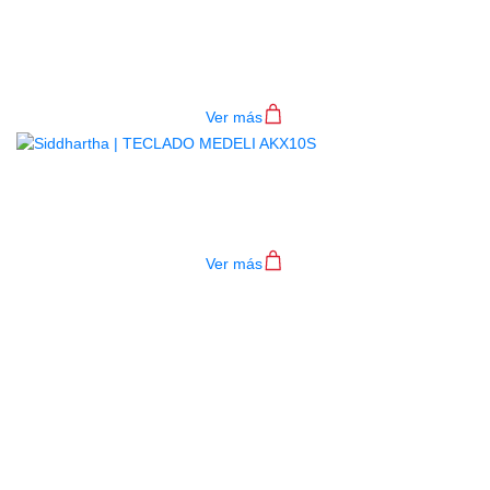
BAJO ELECTRICO DEVISER L-B3-
4P RD
$
782.000
Ver más
TECLADO MEDELI AKX10S
$
4.200.000
Ver más