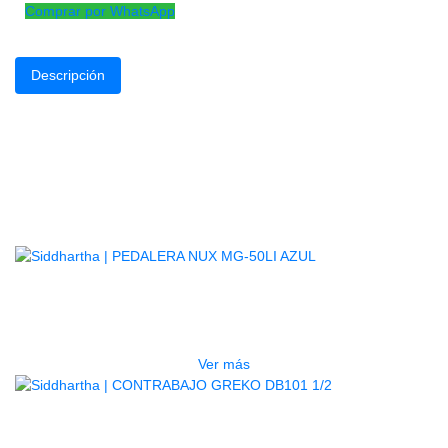
Comprar por WhatsApp
Descripción
Fabricado en madera forrado en cuerina, brindara la protección
que necesitan tus arcos.
No incluye el arco
Productos
Relacionados
AGOTADO
PEDALERA NUX MG-50LI AZUL
$
1.800.000
Ver más
AGOTADO
CONTRABAJO GREKO DB101 1/2