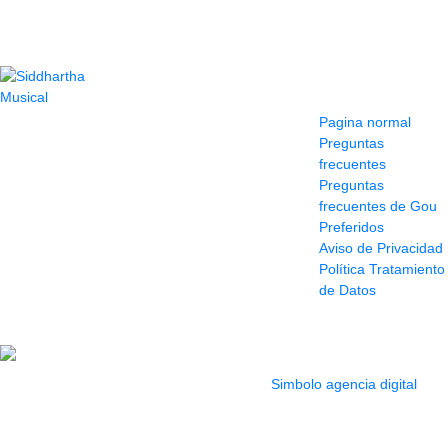
Contacto
Información y
ayuda
(604) 423 77 54
Pagina normal
322 662 9909 - 310
Preguntas
595 1992
frecuentes
info@siddharthamusical.com
Preguntas
Cr 49 # 52-141 local
frecuentes de Gou
114
Preferidos
Pasaje Junín
Aviso de Privacidad
Maracaibo
Política Tratamiento
Horario: Lun. a Vier.
de Datos
9:30 a 6:30 pm //
Sab. 9:00 am a 5:00
pm
2022 Todos los Derechos reservados.
Simbolo agencia digital