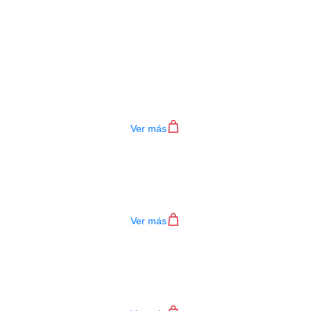
Productos
Relacionados
ESTUCHE SEMIDURO BAJO
$
66.000
Ver más
ESTUCHE SEMI DURO REQUINTO
$
66.000
Ver más
ESTUCHE SEMIDURO BANDOLA
$
60.000