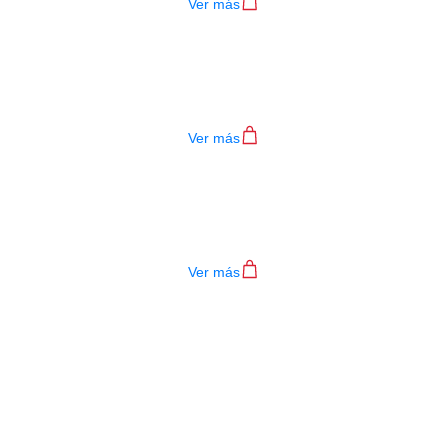
Ver más
ESTUCHE SEMIDURO FOLCK
$
68.000
Ver más
ESTUCHE SEMIDURO CLASICA
$
66.000
Ver más