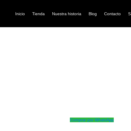
Inicio
Tienda
Nuestra historia
Blog
Contacto
S
/ ESTUCHE REDOBLANTE
 VARIOS
estuche-para-instrumen
ESTUCHE R
Ref: 47001621
$
170.000
Estuche en lona para redoblante
Fabricado con materiales de prim
para transportar fácilmente y co
Comprar por WhatsApp