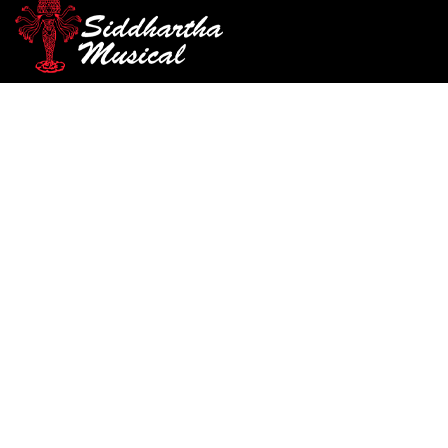
/
/
/
INICIO
ACCESORIOS
ENCORDADO
ENCORDADO PARA BAJO
/ ENCORDADO D ADDARIO BAJO EXL160-5
ELECTRICO
encordado-para-bajo-electrico
ENCORDADO D ADDARIO
BAJO EXL160-5
Ref: 32001365
$
109.000