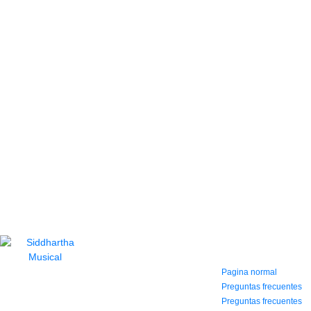
CONTACTO
INFORMACIÓN Y
AYUDA
(604) 423 77 54
322 662 9909 - 310
Pagina normal
595 1992
Preguntas frecuentes
info@siddharthamusical.com
Preguntas frecuentes
Cr 49 # 52-141 local