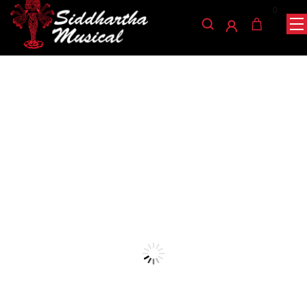
0
/
/
/
INICIO
ACCESORIOS
ENCORDADO
ENCORDADO PARA BAJO
/ ENCORDADO ERNIE BALL 2833
ELECTRICO
encordado-para-bajo-electrico
ENCORDADO ERNIE BALL
2833
Ref: 32003620
$
94.000
Encordado para bajo eléctrico Hybrid Slinky Nickel Wound