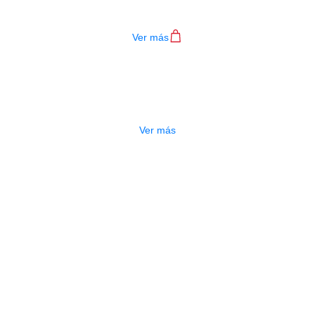
$
29.000
Ver más
OTADO
ENCORDADO ERNIE BALL 2824
$
115.000
Ver más