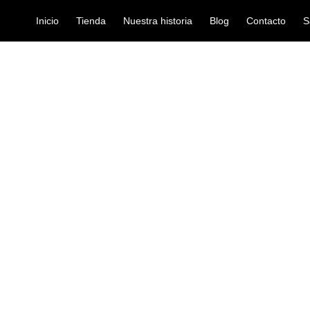
Inicio
Tienda
Nuestra historia
Blog
Contacto
S
/ ENCORDADO ERNIE BALL 2221
TARRA ELECTRICA
encordado-guitarra-elec
ENCORDADO 
Ref: 32002990
$
26.000
Encordado para guitarra eléctric
Las cuerdas Ernie Ball Nickel W
envuelto en un núcleo de acero 
carbono estañado y especialment
Calibres: .010, .013, .017, .026, 