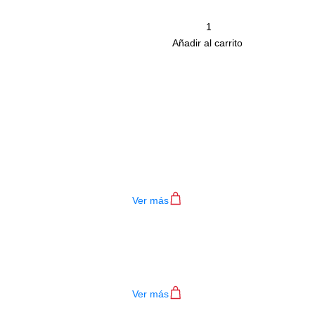
Cantidad
remove
Añadir al carrito
Productos
Relacionados
ENCORDADO ERNIE BALL 2003
$
29.000
Ver más
ENCORDADO ERNIE BALL 2220
$
26.000
Ver más