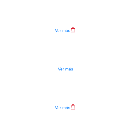
ENCORDADO ERNIE BALL 2225
$
27.000
Ver más
OTADO
ENCORDADO ERNIE BALL 2626
$
33.000
Ver más
ENCORDADO ERNIE BALL 2252
$
33.000
Ver más
ENCORDADO ERNIE BALL 2004