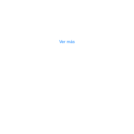
AGOTADO
ENCORDADO D ADDARIO
CLASICA EJ47
$
52.000
Ver más