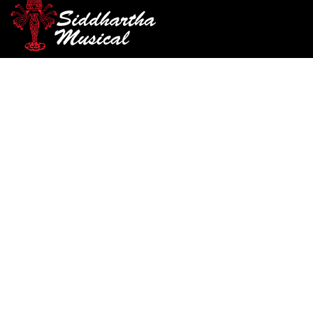
/
/
INICIO
ACCESORIOS
ENCORDADOS GUITARRA
/ ENCORDADO D ADDARIO EJ45
CLASICA
encordados-guitarra-clasica
ENCORDADO D ADDARIO
EJ45
Ref: 32001250
$
44.000
Todas las cuerdas de agudos Pro-Arté están controladas p