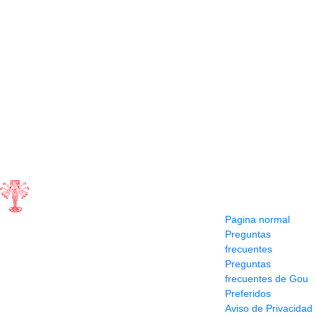
Contacto
Información y
ayuda
(604) 423 77 54
Pagina normal
322 662 9909 - 310
Preguntas
595 1992
frecuentes
info@siddharthamusical.com
Preguntas
Cr 49 # 52-141 local
frecuentes de Gou
114
Preferidos
Pasaje Junín
Aviso de Privacidad
Maracaibo