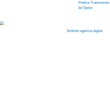
Política Tratamiento
Horario: Lun. a Vier.
de Datos
9:30 a 6:30 pm //
Sab. 9:00 am a 5:00
pm
2022 Todos los Derechos reservados.
Simbolo agencia digital