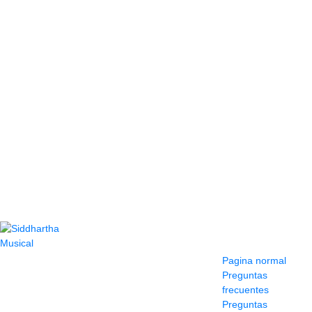
Contacto
Información y
ayuda
(604) 423 77 54
Pagina normal
322 662 9909 - 310
Preguntas
595 1992
frecuentes
info@siddharthamusical.com
Preguntas
Cr 49 # 52-141 local