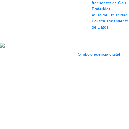
frecuentes de Gou
114
Preferidos
Pasaje Junín
Aviso de Privacidad
Maracaibo
Política Tratamiento
Horario: Lun. a Vier.
de Datos
9:30 a 6:30 pm //
Sab. 9:00 am a 5:00
pm
2022 Todos los Derechos reservados.
Simbolo agencia digital