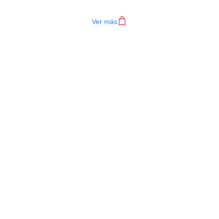
$
109.000
Ver más