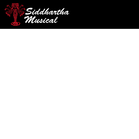
/
/
/ ENCORDADO ALIC
INICIO
CUERDA FROTADA
VIOLA