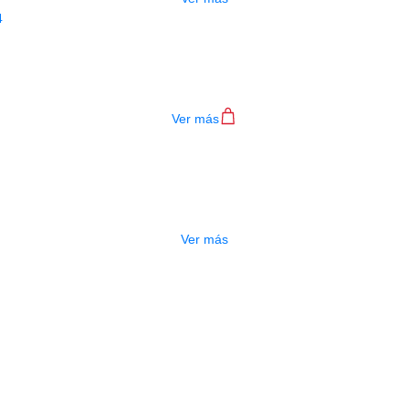
ENCORDADO ALICE VIOLA A904 4/4
$
14.000
Ver más
GOTADO
ENCORDADO VIOLA ALICE A905
$
24.000
Ver más