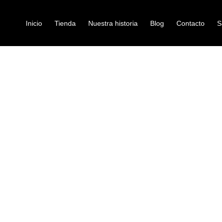
Inicio
Tienda
Nuestra historia
Blog
Contacto
S
E VIOLA A904 1/2
viola
ENCORDADO A
1/2
Ref: 18001012
$
15.000
Encordado para viola 13″
Encordado con núcleo de acero, 
timbre suave.
– Para práctica avanzadacuerda