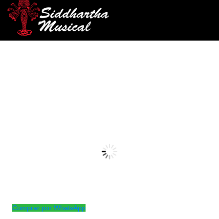
/
/ ATRIL CELLO XR-4
INICIO
CUERDA FROTADA
cuerda-frotada
ATRIL CELLO XR-4
Ref: 42003400
$
130.000
AGOTADO
Atril plegable para cello
Comprar por WhatsApp