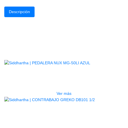
Descripción
Fácil de transportar y fabricado en acero
Productos
Relacionados
AGOTADO
PEDALERA NUX MG-50LI AZUL
$
1.800.000
Ver más
AGOTADO
CONTRABAJO GREKO DB101 1/2
$
3.165.000