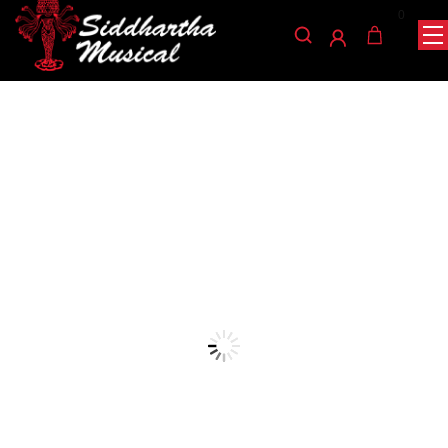
0
/
/
/ CLARINETE MINIATURA D-CL 13.5
INICIO
VIENTOS
CLARINETE
accesorios-generales
CLARINETE MINIATURA D-
CL 13.5
Ref: 45002747
$
78.000
AGOTADO
¡Un clarinete en miniatura D-CL 13.5 suena como una pieza