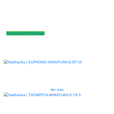
interesante! Estas réplicas en miniatura suelen ser objetos de
colección o decorativos para los amantes de la música y los
instrumentos de viento. estas miniaturas son geniales para
exhibir en estanterías, escritorios o incluso como regalos para
músicos y aficionados
Comprar por WhatsApp
Productos
Relacionados
AGOTADO
EUPHONIO MINIATURA D-EP 10
$
105.000
Ver más
AGOTADO
TROMPETA MINIATURA D-TR 9