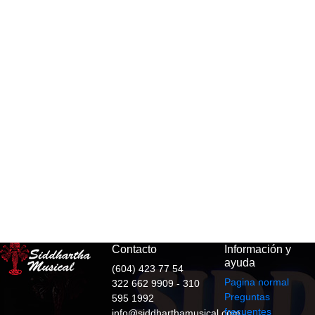
Contacto
Información y
ayuda
(604) 423 77 54
Pagina normal
322 662 9909 - 310
Preguntas
595 1992
frecuentes
info@siddharthamusical.com