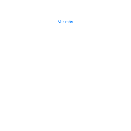
BONGO MINIATURA LPM199-AW
$
280.000
Ver más