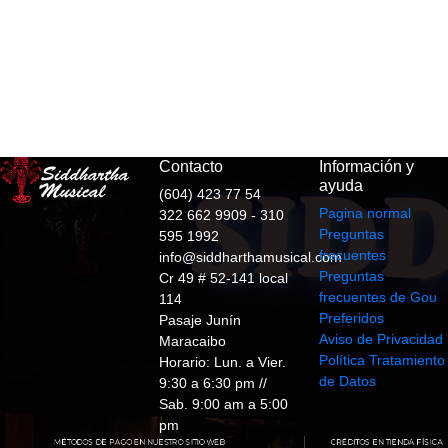
Contacto
Información y
ayuda
(604) 423 77 54
Pagina normal
322 662 9909 - 310
Preguntas
595 1992
frecuentes
info@siddharthamusical.com
Preguntas
Cr 49 # 52-141 local
frecuentes de Gou
114
Preferidos
Pasaje Junín
Aviso de Privacidad
Maracaibo
Política Tratamiento
Horario: Lun. a Vier.
de Datos
9:30 a 6:30 pm //
Sab. 9:00 am a 5:00
pm