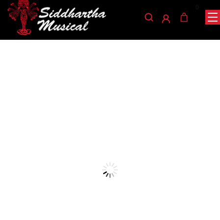
0
/
/
/ CONGA MINIATURA LPM198-PR
INICIO
PERCUSIÓN
CONGAS
congas
CONGA MINIATURA
LPM198-PR
Ref: 39004365
$
395.000
AGOTADO
La mini conga LPM198-PR LP está hecha de roble ecológico