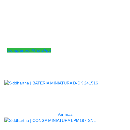
del Siam secado en horno, posee herrajes con chapa de
cromo, aros miniatura Comfort Curve II y parches de cuero
natural sin curtir que ayudan a producir un tono limpio.
Totalmente igual a una conga normal pero en medidas mas
pequeña.
Diámetro: 4.5″
Altura: 11″
Comprar por WhatsApp
Productos
Relacionados
AGOTADO
BATERIA MINIATURA D-DK 241516
$
394.000
Ver más
AGOTADO