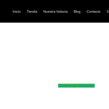
Inicio
Tienda
Nuestra historia
Blog
Contacto
S
LAMP DIXON PLATO PA-HCM-SP
accesorios-y-repuestos
CLAMP DIXO
Ref: 42002240
$
100.000
Atril para platillo con agarre en 
Comprar por WhatsApp
Productos
Relacionados