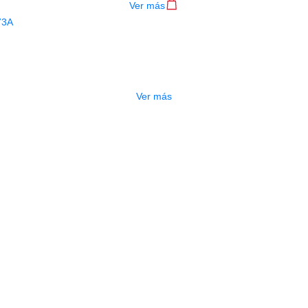
Ver más
AGOTADO
CLAMP DIXON PERCUSION PAKL273
$
70.000
Ver más