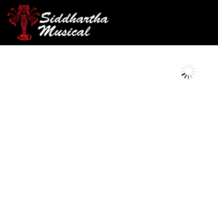
/
/
/ C
INICIO
PERCUSIÓN
ACCESORIOS Y REPUESTOS
AGOTADO