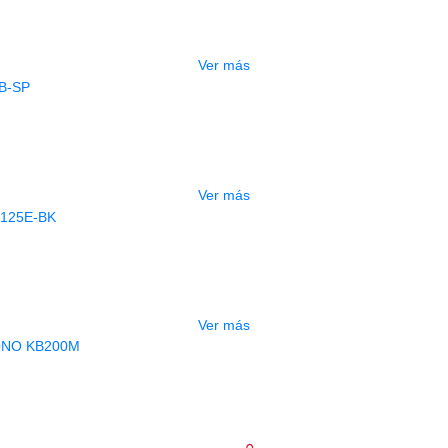
$
110.000
Ver más
AGOTADO
CLAMP DIXON TOM TON PDTH950B-S
$
140.000
Ver más
AGOTADO
PORTE HAMILTON CELULAR KB125E
$
79.000
Ver más
MP HAMILTON BASE MICROFONO KB
$
22.000