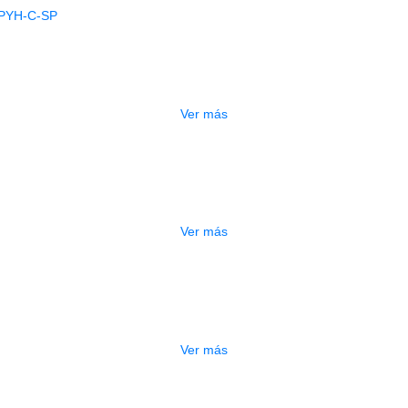
AGOTADO
AMP DIXON CON BOOM PLATO PYH-C
$
130.000
Ver más
DO
CLAMP DIXON PAKL264-SP
$
75.000
Ver más
DO
CLAMP DIXON PAKL272-SP
$
125.000
Ver más
DO
CLAMP DIXON PAKL175-SP