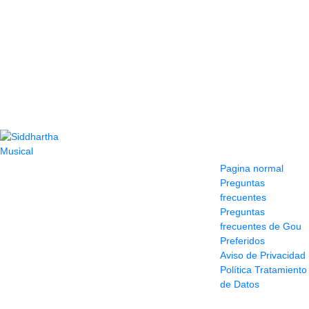
Contacto
Información y
ayuda
(604) 423 77 54
Pagina normal
322 662 9909 - 310
Preguntas
595 1992
frecuentes
info@siddharthamusical.com
Preguntas
Cr 49 # 52-141 local
frecuentes de Gou
114
Preferidos
Pasaje Junín
Aviso de Privacidad
Maracaibo
Política Tratamiento
Horario: Lun. a Vier.
de Datos
9:30 a 6:30 pm //
Sab. 9:00 am a 5:00