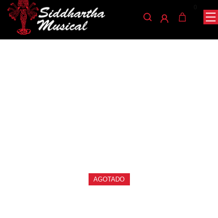
0
/
/
/ CAPODASTRO ALICE
INICIO
ACCESORIOS
CAPODASTROS
A008C
capodastros
CAPODASTRO ALICE
A008C
Ref: 31001500
$
4.600
AGOTADO