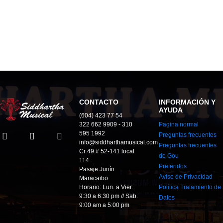
CONTACTO
INFORMACIÓN Y
AYUDA
(604) 423 77 54
322 662 9909 - 310
Pagina normal
595 1992
Preguntas frecuentes
info@siddharthamusical.com
Preguntas frecuentes
Cr 49 # 52-141 local
de Gou
114
Preferidos
Pasaje Junín
Aviso de Privacidad
Maracaibo
Horario: Lun. a Vier.
Política Tratamiento de
9:30 a 6:30 pm // Sab.
Datos
9:00 am a 5:00 pm