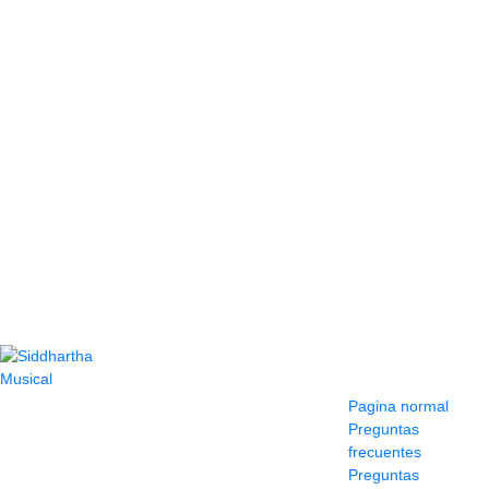
Contacto
Información y
ayuda
(604) 423 77 54
Pagina normal
322 662 9909 - 310
Preguntas
595 1992
frecuentes
info@siddharthamusical.com
Preguntas
Cr 49 # 52-141 local