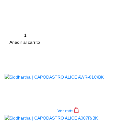
clasica/acustica
Fabricado en alumini y goma de alta
calidad para generar un amarre conciso
en la guitarra
Cantidad
remove
add
Añadir al carrito
Productos
Relacionados
CAPODASTRO ALICE AWR-01C/BK
$
17.000
Ver más
AGOTADO
CAPODASTRO ALICE A007R/BK