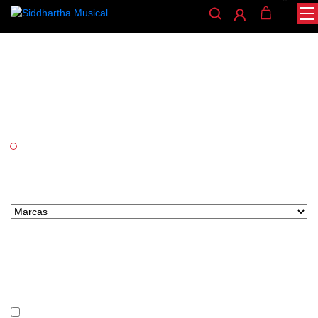
Cañas saxofon soprano
/
/ CAÑAS SAXOFON SOPRANO
INICIO
VIENTOS
Categorías
Vientos
Marcas tipo select
Precio
En stock