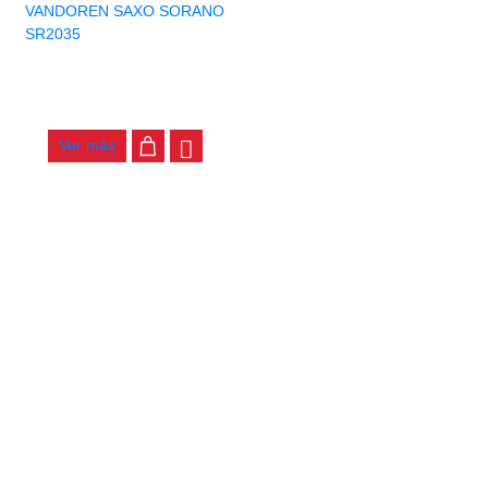
CAÑA VANDOREN SAXO
SORANO SR2035
$
15.000
Ver más