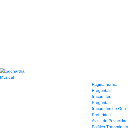
Contacto
Información y
ayuda
(604) 423 77 54
Pagina normal
322 662 9909 - 310
Preguntas
595 1992
frecuentes
info@siddharthamusical.com
Preguntas
Cr 49 # 52-141 local
frecuentes de Gou
114
Preferidos
Pasaje Junín
Aviso de Privacidad
Maracaibo
Política Tratamiento
Horario: Lun. a Vier.