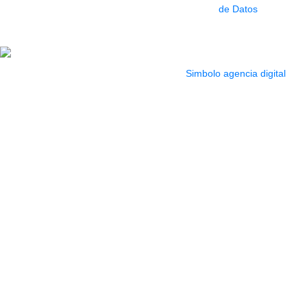
de Datos
9:30 a 6:30 pm //
Sab. 9:00 am a 5:00
pm
2022 Todos los Derechos reservados.
Simbolo agencia digital