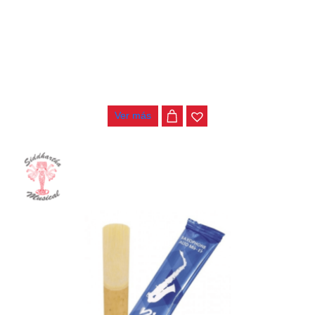
CAÑA NO 3 SAXO ALTO VANDOREN V21 SR813
$
20.000
Ver más