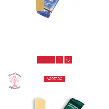
CAÑA NO 2.5 SAXO ALTO VANDOREN V21 SR8125
$
20.000
Ver más
AGOTADO