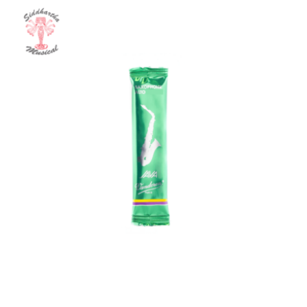
CAÑA NO 2 SAXO ALTO VANDOREN JAVA SR262