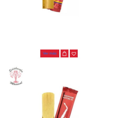
CAÑA NO. 3 SAXO ALTO VANDOREN JAVA RED SR263R
$
18.000
Ver más