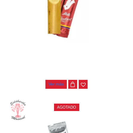
CAÑA NO. 2.5 SAXO ALTO VANDOREN JAVA RED SR2625R
$
18.000
Ver más
AGOTADO