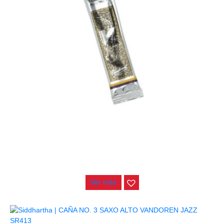
CAÑA NO. 3 SAXO ALTO VANDOREN V12 SR613
$
22.000
Ver más