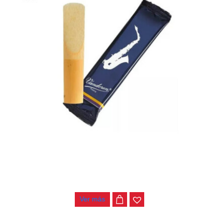
CAÑA NO 4 SAXO ALTO VANDOREN SR214
$
10.000
Ver más