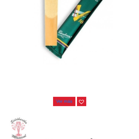
CAÑA NO 3.5 SAXO ALTO VANDOREN V16 SR7035
$
20.000
Ver más