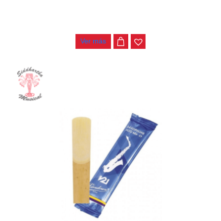
CAÑA NO. 3 SAXO ALTO VANDOREN SR213
$
18.000
Ver más