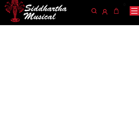
0
/
/
/ CAÑA SAXO ALTO
INICIO
VIENTOS
CAÑAS SAXOFÓN ALTO
VANDOREN V16 SR703
canas-saxofon-alto
CAÑA SAXO ALTO
VANDOREN V16 SR703
Ref: 45001735
$
20.000