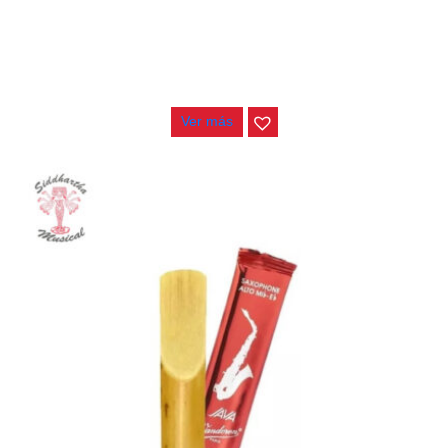
CAÑA NO 2.5 SAXO ALTO VANDOREN V16 SR7025
$
20.000
Ver más