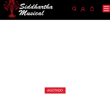
0
/
/
/ CAÑA NO 3.5 SAXO
INICIO
VIENTOS
CAÑAS SAXOFÓN ALTO
ALTO VANDOREN V16 SR7035
canas-saxofon-alto
CAÑA NO 3.5 SAXO ALTO
VANDOREN V16 SR7035
Ref: 45001790
$
20.000
AGOTADO
Lanzadas en 1993 para responder a las demandas de