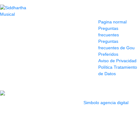
Contacto
Información y
ayuda
(604) 423 77 54
Pagina normal
322 662 9909 - 310
Preguntas
595 1992
frecuentes
info@siddharthamusical.com
Preguntas
Cr 49 # 52-141 local
frecuentes de Gou
114
Preferidos
Pasaje Junín
Aviso de Privacidad
Maracaibo
Política Tratamiento
Horario: Lun. a Vier.
de Datos
9:30 a 6:30 pm //
Sab. 9:00 am a 5:00
pm
2022 Todos los Derechos reservados.
Simbolo agencia digital