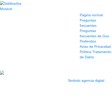
Contacto
Información y
ayuda
(604) 423 77 54
Pagina normal
322 662 9909 - 310
Preguntas
595 1992
frecuentes
info@siddharthamusical.com
Preguntas
Cr 49 # 52-141 local
frecuentes de Gou
114
Preferidos
Pasaje Junín
Aviso de Privacidad
Maracaibo
Política Tratamiento
Horario: Lun. a Vier.
de Datos
9:30 a 6:30 pm //
Sab. 9:00 am a 5:00
pm
2022 Todos los Derechos reservados.
Simbolo agencia digital