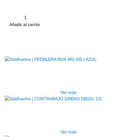
equivalente al empleado para las cañas de saxofón. Ademá
Vandoren tradicionales en ambos extremos. PRECIO UNI
Cantidad
remove
add
Añadir al carrito
Productos
Relacionados
AGOTADO
PEDALERA NUX MG-50LI AZUL
$
1.800.000
Ver más
AGOTADO
CONTRABAJO GREKO DB101 1/2
$
3.165.000
Ver más