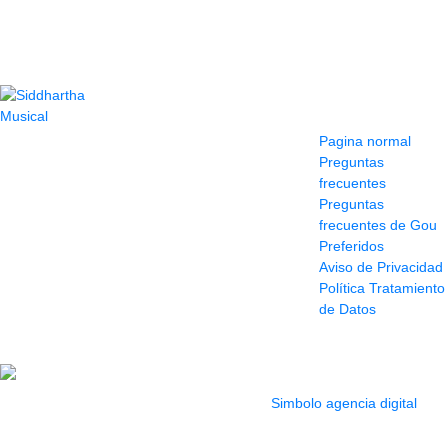
Contacto
Información y
ayuda
(604) 423 77 54
Pagina normal
322 662 9909 - 310
Preguntas
595 1992
frecuentes
info@siddharthamusical.com
Preguntas
Cr 49 # 52-141 local
frecuentes de Gou
114
Preferidos
Pasaje Junín
Aviso de Privacidad
Maracaibo
Política Tratamiento
Horario: Lun. a Vier.
de Datos
9:30 a 6:30 pm //
Sab. 9:00 am a 5:00
pm
2022 Todos los Derechos reservados.
Simbolo agencia digital