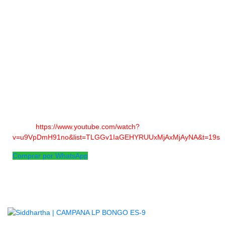
matices ligeros que es perfecto para tocar notas acentuadas y
patrones melódicos.
Fabricado en los EE. UU., el soporte de
cáncamo de la campana se adapta a varillas de 3/8” de
diámetro
Este cencerro pequeño y agudo ofrece un sonido seco con
matices ligeros que es perfecto para tocar notas acentuadas y
patrones melódicos.
Fabricado en los EE. UU., el soporte de
cáncamo de la campana se adapta a varillas de 3/8” de
diámetro.
Click para descubrir su
sonido:
https://www.youtube.com/watch?
v=u9VpDmH91no&list=TLGGv1IaGEHYRUUxMjAxMjAyNA&t=19s
Comprar por WhatsApp
Productos
Relacionados
AGOTADO