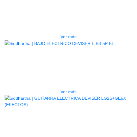
TECLADO ELECTRONICO YAMAHA
PSRE583
$
2.250.000
Ver más
AGOTADO
BAJO ELECTRICO DEVISER L-B3-
5P BL
$
832.000
Ver más
AGOTADO
GUITARRA ELECTRICA DEVISER
LG2S+GE6X (EFECTOS)