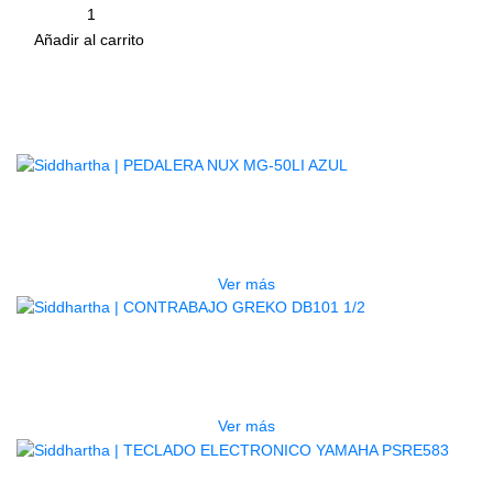
Cantidad
remove
add
Añadir al carrito
Productos
Relacionados
AGOTADO
PEDALERA NUX MG-50LI AZUL
$
1.800.000
Ver más
AGOTADO
CONTRABAJO GREKO DB101 1/2
$
3.165.000
Ver más
AGOTADO