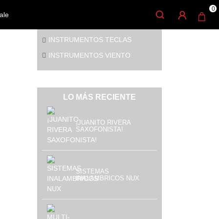
CATEGORÍAS
0
ale
INSTRUMENTOS CUERDA
INSTRUMENTOS TECLAS
INSTRUMENTOS VIENTO
LO MÁS RECIENTE
¡JUANITO RIVERA
SAXOFONISTA!
s
SISTEMAS
INALAMBRICOS NUX
o de
 y