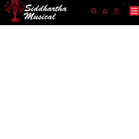
0
/
/
/ BATERIA DE MESA
INICIO
PERCUSIÓN
BATERÍAS ELÉCTRICAS
MEDELI DD225
baterias-electricas
BATERIA DE MESA MEDELI
DD225
Ref: 48001081
$
900.000
AGOTADO