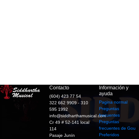
Contacto
Información y
ayuda
(604) 423 77 54
Pagina normal
322 662 9909 - 310
Preguntas
595 1992
frecuentes
info@siddharthamusical.com
Preguntas
Cr 49 # 52-141 local
frecuentes de Gou
114
Preferidos
Pasaje Junín