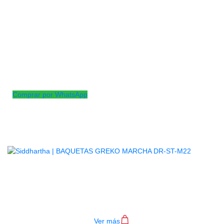
Las baquetas Greko Marcha DR-ST-M33 son un tipo de
baquetas diseñadas específicamente para músicos de
marcha. Estas baquetas suelen ser robustas y equilibradas, lo
que las hace ideales para tocar en desfiles, eventos al aire
libre o presentaciones de marcha donde se requiere
resistencia y precisión.
Equivalente a una medeida 5B
Comprar por WhatsApp
Productos
Relacionados
BAQUETAS GREKO MARCHA DR-
ST-M22
$
14.000
Ver más