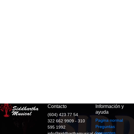
Contacto
Información y
ayuda
(604) 423 77 54
Pagina normal
322 662 9909 - 310
Preguntas
595 1992
frecuentes
info@siddharthamusical.com