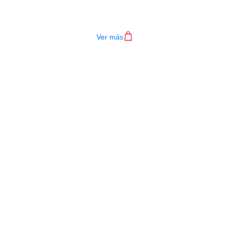
BAQUETAS GREKO DR-ST04-5AN
$
11.000
Ver más