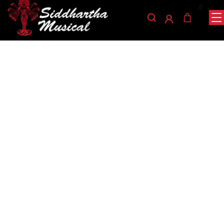
0
/
/
/ BAQUETAS
INICIO
PERCUSIÓN
BAQUETAS Y ESCOBILLAS
GREKO MARCHA DR-ST-M33
baquetas-y-escobillas
BAQUETAS GREKO
MARCHA DR-ST-M33
Ref: 40001161
$
35.000
AGOTADO