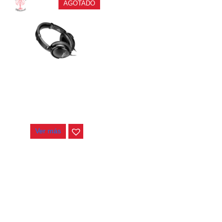
AGOTADO
AUDIFONOS TAKSTAR HD-
2000
$
143.000
Ver más