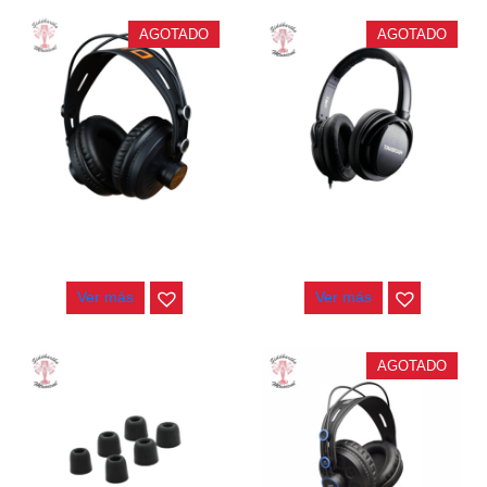
AGOTADO
AGOTADO
AUDIFONOS JOYO JMH-02
AUDIFONOS TS-450
$
165.000
$
160.000
Ver más
Ver más
AGOTADO