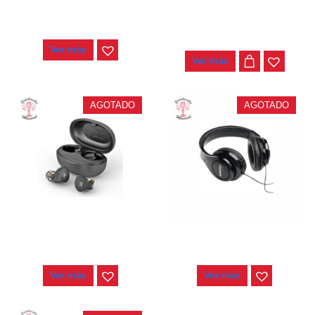
AUDIFONOS BELCAT HP-170
AUDIFONOS AUDIO-
TECHNICA ATH-M50X
$
45.000
$
670.000
Ver más
Ver más
AGOTADO
AGOTADO
AUDIFONOS KZ S1D
AUDIFONOS SHURE SR240A
$
175.000
$
290.000
Ver más
Ver más