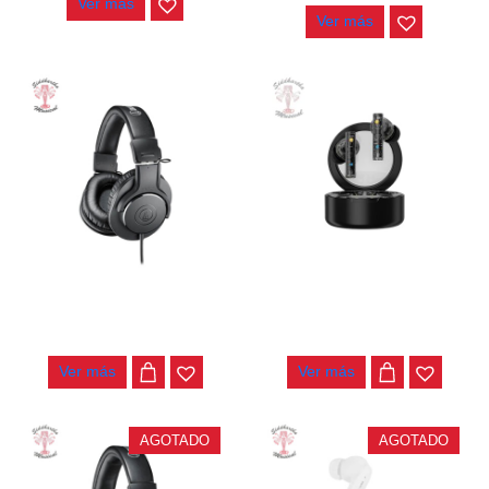
Ver más
Ver más
AUDIFONOS AUDIO-
AUDIFONOS KZ CAROL
TECHNICA ATH-M20X
INALAMBRICO
$
248.000
$
135.000
Ver más
Ver más
AGOTADO
AGOTADO