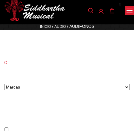
0
Audifonos
/
/ AUDIFONOS
INICIO
AUDIO
Categorías
Audio
Marcas tipo select
Precio
En stock