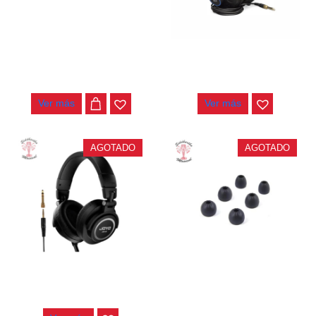
CABEZA MEMORY FOAM
AUDIFONOS PRESONUS
AUDIFONOS KZ
HD7-A
$
9.000
$
230.000
Ver más
Ver más
AGOTADO
AGOTADO
AUDIFONOS JOYO JMH-01
CABEZA SILICONA
AUDIFONOS KZ
$
200.000
$
3.000