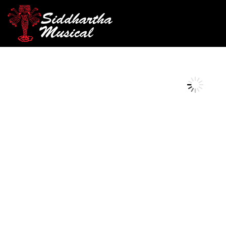
/
/
/ AUDIFONOS PRESON
INICIO
AUDIO
AUDIFONOS
AGOTADO