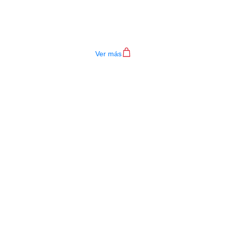
TECLADO MEDELI AKX10S
$
4.200.000
Ver más