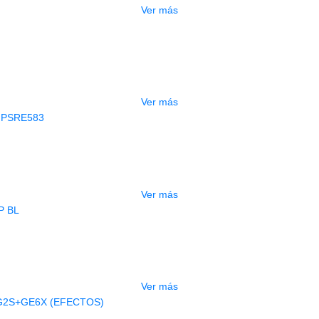
Ver más
GOTADO
CONTRABAJO GREKO DB101 1/2
$
3.165.000
Ver más
AGOTADO
CLADO ELECTRONICO YAMAHA PSRE
$
2.250.000
Ver más
AGOTADO
BAJO ELECTRICO DEVISER L-B3-5P B
$
832.000
Ver más
AGOTADO