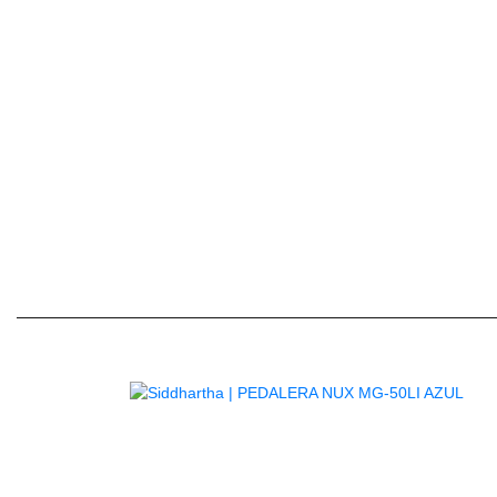
Co
Co
AG