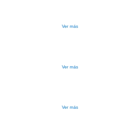
A ELECTRICA DEVISER LG2S+GE6X (
$
750.000
Ver más
ESTUCHE DURO PH-42
$
277.000
Ver más
DO
ESTUCHE DURO PH-E10-S
$
277.000
Ver más
DO
ESTUCHE DURO PH-E10-F
$
277.000