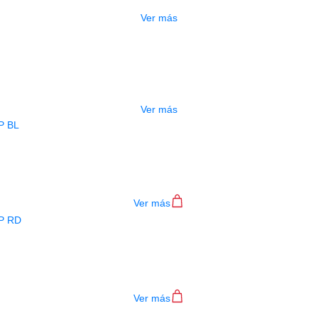
Ver más
ADO
ESTUCHE DURO PH-E10-LP
$
277.000
Ver más
BAJO ELECTRICO DEVISER L-B3-4P B
$
782.000
Ver más
BAJO ELECTRICO DEVISER L-B3-4P R
$
782.000
Ver más