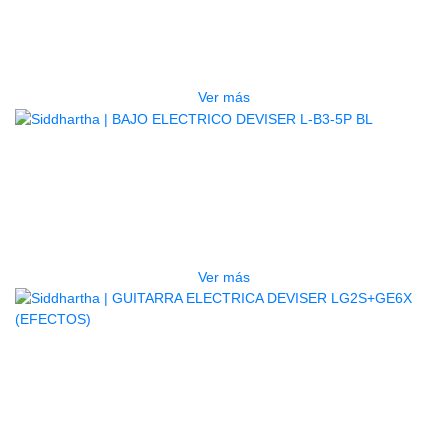
TECLADO ELECTRONICO YAMAHA
PSRE583
$
2.250.000
Ver más
AGOTADO
BAJO ELECTRICO DEVISER L-B3-
5P BL
$
832.000
Ver más
AGOTADO
GUITARRA ELECTRICA DEVISER
LG2S+GE6X (EFECTOS)
$
750.000