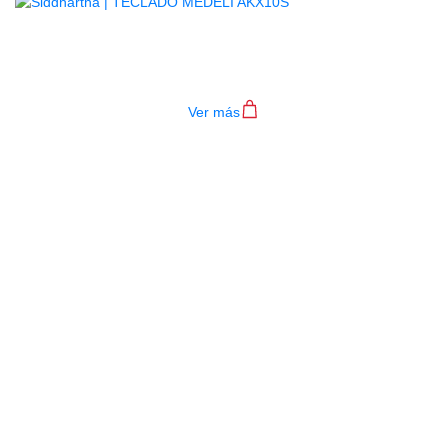
TECLADO MEDELI AKX10S
$
4.200.000
Ver más