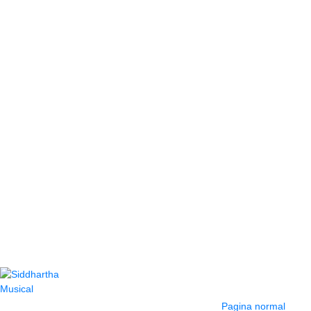
Contacto
Información y
ayuda
(604) 423 77 54
Pagina normal
322 662 9909 - 310