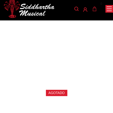
0
/
/
/ ATRIL GUITTO
INICIO
ACCESORIOS
ATRILES DE INSTRUMENTO
GUITARRA GGS-01
atriles-de-instrumento
ATRIL GUITTO GUITARRA
GGS-01
Ref: 42001088
$
56.000
AGOTADO