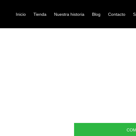
Inicio
Tienda
Nuestra historia
Blog
Contacto
S
RIL 2 GUITARRAS JYC-J-L2B
atriles-de-instrumento
ATRIL 2 GUI
Ref: 42003385
$
80.000
Soporte regulable para guitarr
de cuerda.
Cuenta en la parte superior 
instrumento.
COM