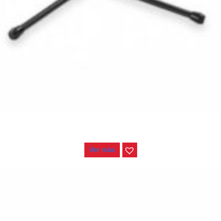
ATRIL HAMILTON 3 GUITARRAS KB-330G
$
72.000
Ver más