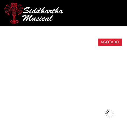
/
/
/ AT
INICIO
ACCESORIOS
ATRILES DE INSTRUMENTO
AGOTADO