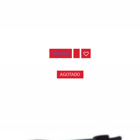
ATRIL HAMILTON GUITARRA KB4100G
$
61.000
Ver más
AGOTADO