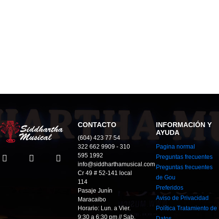
CONTACTO
INFORMACIÓN Y
AYUDA
(604) 423 77 54
322 662 9909 - 310
Pagina normal
595 1992
Preguntas frecuentes
info@siddharthamusical.com
Preguntas frecuentes
Cr 49 # 52-141 local
de Gou
114
Preferidos
Pasaje Junín
Aviso de Privacidad
Maracaibo
Horario: Lun. a Vier.
Política Tratamiento de
9:30 a 6:30 pm // Sab.
Datos