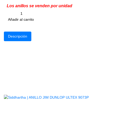
Los anillos se venden por unidad
Cantidad
remove
add
Añadir al carrito
Descripción
Fabricados en
Los anillo
Productos
Relacionados
ANILLO JIM DUNLOP ULTEX 9073P