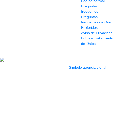
Pagina normal
322 662 9909 - 310
Preguntas
595 1992
frecuentes
info@siddharthamusical.com
Preguntas
Cr 49 # 52-141 local
frecuentes de Gou
114
Preferidos
Pasaje Junín
Aviso de Privacidad
Maracaibo
Política Tratamiento
Horario: Lun. a Vier.
de Datos
9:30 a 6:30 pm //
Sab. 9:00 am a 5:00
pm
2022 Todos los Derechos reservados.
Simbolo agencia digital