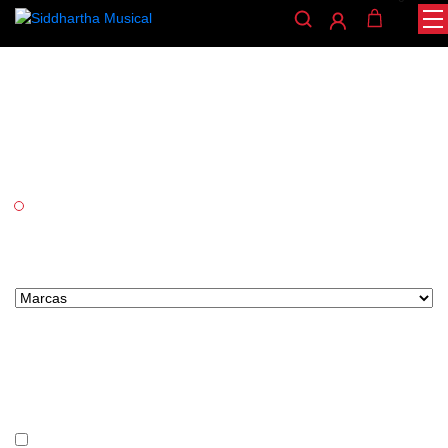
Amplificadores guitarra
electroacustica
/
/ AMPLIFICADORES GUITARRA ELECTROACUSTICA
INICIO
AUDIO
Categorías
Audio
Marcas tipo select
Precio
En stock