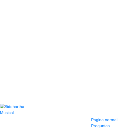
Contacto
Información y
ayuda
(604) 423 77 54
Pagina normal
322 662 9909 - 310
Preguntas
595 1992