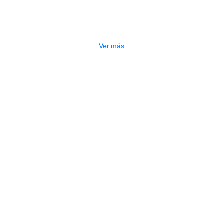
MA-10A
$
210.000
Ver más