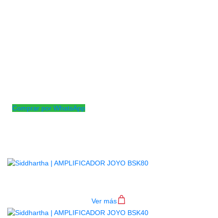
El amplificador acústico AC-40 está desarrollado sobre la base
del popular AC-20. Aunque conserva la alta calidad de sonido,
es más potente y portátil , por lo tanto, es una excelente
opción para actuaciones al aire libre. Su potencia de 40 W
(RMS) puede cumplir fácilmente con los requisitos para
pequeños espectáculos en vivo y se puede usar hasta 3 horas
seguidas cuando está completamente cargada. Basado en el
circuito DSP del AC-20, ofrece la misma claridad de sonido y
sin duda satisfará las demandas de su amplificador.
Comprar por WhatsApp
Productos
Relacionados
AMPLIFICADOR JOYO BSK80
Ver más