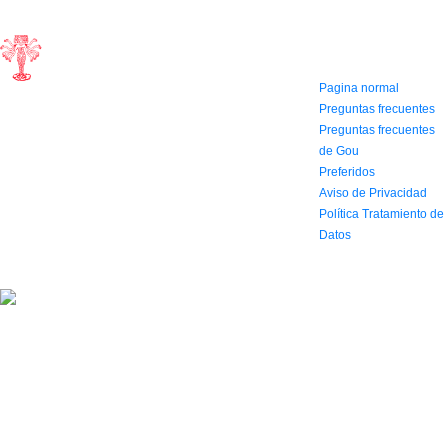
CONTACTO
INFORMACIÓN Y
AYUDA
(604) 423 77 54
322 662 9909 - 310
Pagina normal
595 1992
Preguntas frecuentes
info@siddharthamusical.com
Preguntas frecuentes
Cr 49 # 52-141 local
de Gou
114
Preferidos
Pasaje Junín
Aviso de Privacidad
Maracaibo
Horario: Lun. a Vier.
Política Tratamiento de
9:30 a 6:30 pm // Sab.
Datos
9:00 am a 5:00 pm
2022 Todos los Derechos reservados.
Simbolo agencia digital