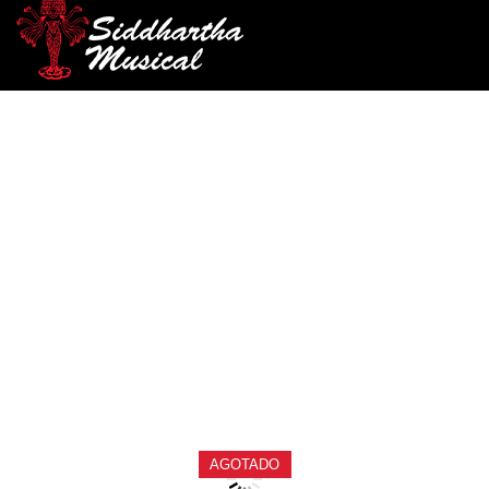
/
/
INICIO
AUDIO
AMPLIFICADORES GUITARRA
/ AMPLIFICADOR AUDIFONOS NUX MIGHTY PLUG
ELECTRICA
PRO
amplificadores-guitarra-electrica
AMPLIFICADOR
AUDIFONOS NUX MIGHTY
PLUG PRO
Ref: 34002185
$
395.000
AGOTADO