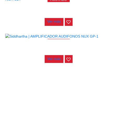
AMPLIFICADOR NUX MIGHTY LITE BT MKII NGA-3BT
$
365.000
Ver más
AGOTADO
AMPLIFICADOR AUDIFONOS NUX GP-1
$
76.000
Ver más