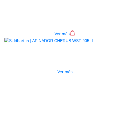
AFINADOR PLANET WAVES PW-
CT-12
$
71.000
Ver más
AGOTADO
AFINADOR CHERUB WST-905LI
$
69.000
Ver más