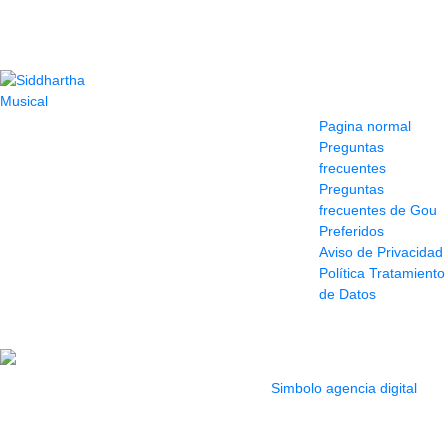
Contacto
Información y
ayuda
(604) 423 77 54
Pagina normal
322 662 9909 - 310
Preguntas
595 1992
frecuentes
info@siddharthamusical.com
Preguntas
Cr 49 # 52-141 local
frecuentes de Gou
114
Preferidos
Pasaje Junín
Aviso de Privacidad
Maracaibo
Política Tratamiento
Horario: Lun. a Vier.
de Datos
9:30 a 6:30 pm //
Sab. 9:00 am a 5:00
pm
2022 Todos los Derechos reservados.
Simbolo agencia digital