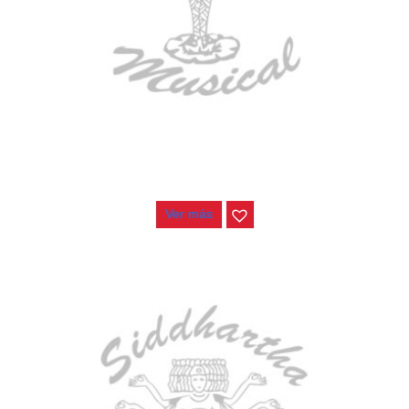
ESTUCHE DURO PH-E10-LP
$
277.000
Ver más