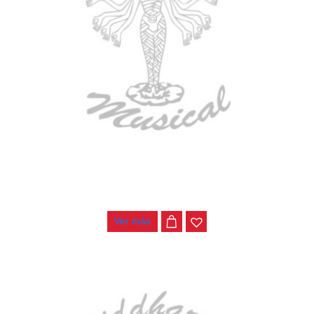
BAJO ELECTRICO DEVISER L-B3-4P BL
$
782.000
Ver más