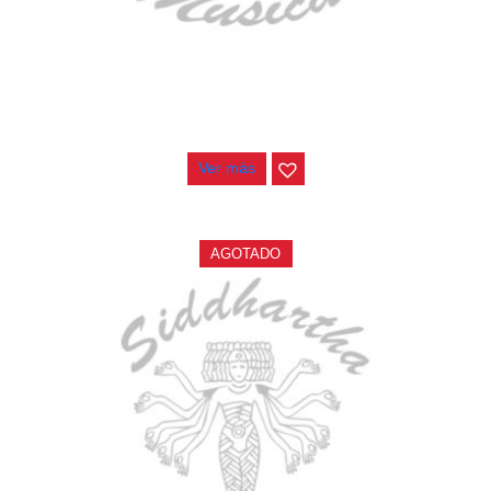
ESTUCHE DURO PH-E10-F
$
277.000
Ver más
AGOTADO