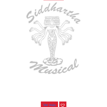
ESTUCHE DURO PH-42
$
277.000
Ver más