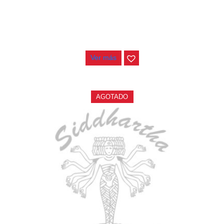
CONTRABAJO GREKO DB101 1/2
$
3.165.000
Ver más
AGOTADO