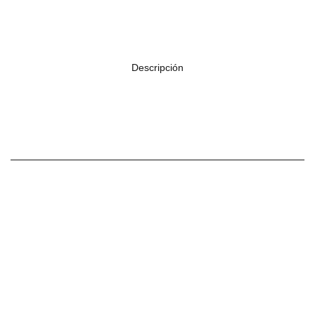
Descripción
resonador metali
PRODUCTOS
RELACIONADOS