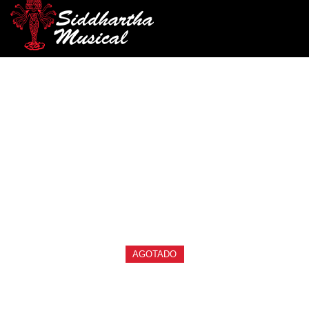
/
/
/ ZAPATILLAS SAXO ALTO SAX-
INICIO
VIENTOS
ZAPATILLAS
LC05 BK
zapatillas
ZAPATILLAS SAXO ALTO
SAX-LC05 BK
Ref: 45002700
$
87.000
AGOTADO