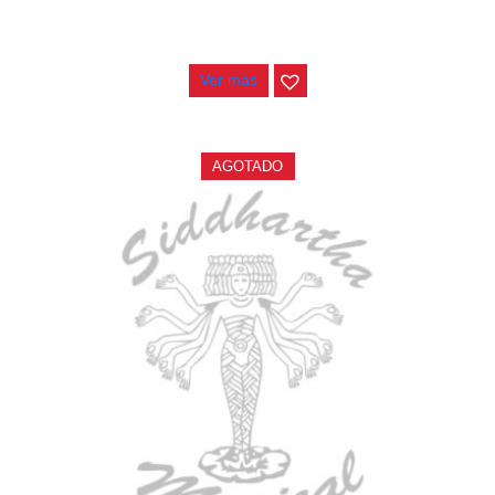
ESTUCHE DURO PH-E10-S
$
277.000
Ver más
AGOTADO