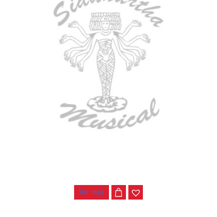
BAJO ELECTRICO DEVISER L-B3-4P RD
$
782.000
Ver más