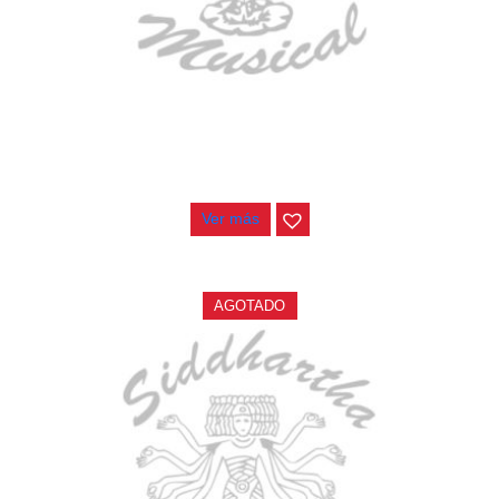
TECLADO ELECTRONICO YAMAHA PSRE583
$
2.250.000
Ver más
AGOTADO