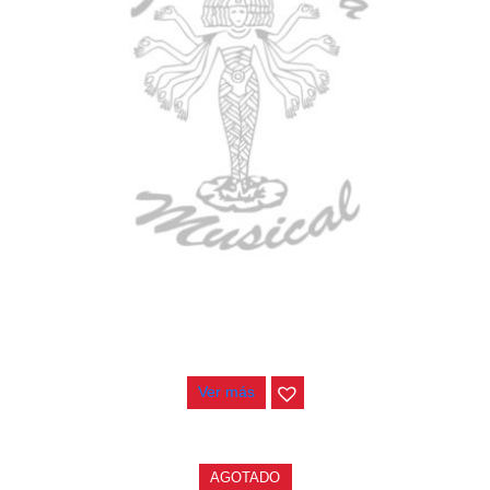
GUITARRA ELECTRICA DEVISER LG2S+GE6X (EFECTOS)
$
750.000
Ver más
AGOTADO