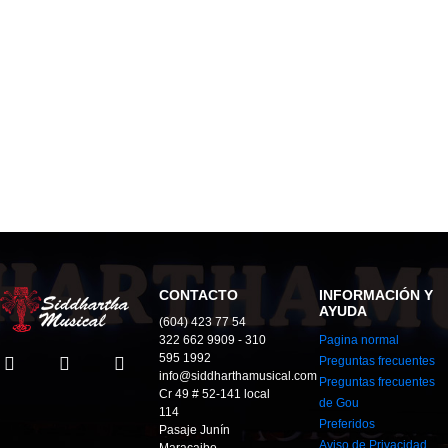
CONTACTO
INFORMACIÓN Y
AYUDA
(604) 423 77 54
322 662 9909 - 310
Pagina normal
595 1992
Preguntas frecuentes
info@siddharthamusical.com
Preguntas frecuentes
Cr 49 # 52-141 local
de Gou
114
Preferidos
Pasaje Junín
Aviso de Privacidad