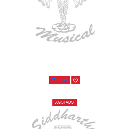
BAJO ELECTRICO DEVISER L-B3-5P BL
$
832.000
Ver más
AGOTADO