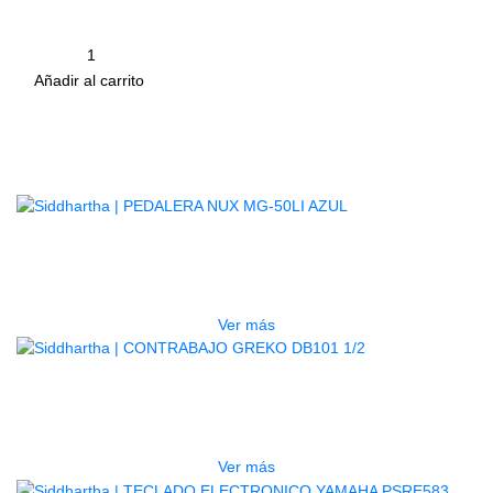
5 disponibles
Cantidad
remove
add
Añadir al carrito
Productos
Relacionados
AGOTADO
PEDALERA NUX MG-50LI AZUL
$
1.800.000
Ver más
AGOTADO
CONTRABAJO GREKO DB101 1/2
$
3.165.000
Ver más