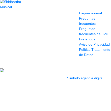
Contacto
Información y
ayuda
(604) 423 77 54
Pagina normal
322 662 9909 - 310
Preguntas
595 1992
frecuentes
info@siddharthamusical.com
Preguntas
Cr 49 # 52-141 local
frecuentes de Gou
114
Preferidos
Pasaje Junín
Aviso de Privacidad
Maracaibo
Política Tratamiento
Horario: Lun. a Vier.
de Datos
9:30 a 6:30 pm //
Sab. 9:00 am a 5:00
pm
2022 Todos los Derechos reservados.
Simbolo agencia digital