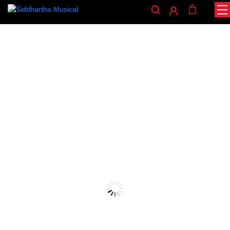
/
/
/ ZAPATILLAS L.PISONI SAXO ALTO
INICIO
VIENTOS
ZAPATILLAS
S110A
zapatillas
ZAPATILLAS L.PISONI
SAXO ALTO S110A
Ref:
$
128.000
Zapatillas italianas para saxofon alto