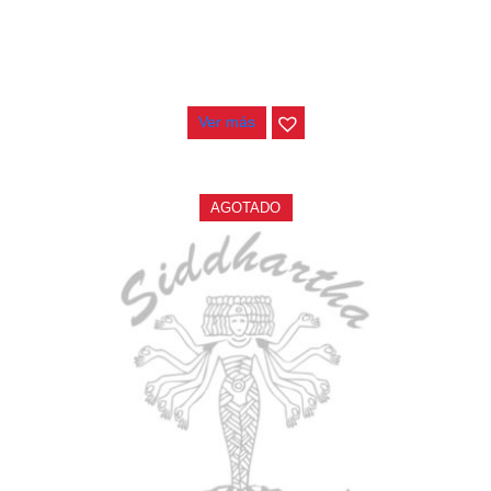
ESTUCHE DURO PH-E10-F
$
277.000
Ver más
AGOTADO