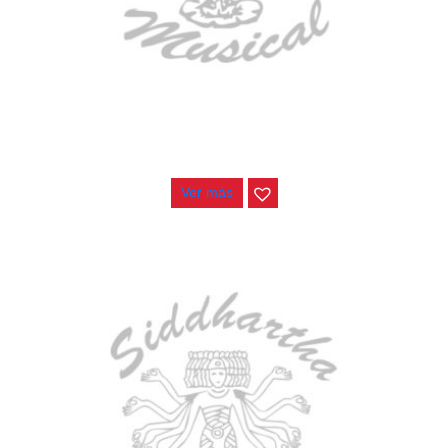
ESTUCHE DURO PH-E10-LP
$
277.000
Ver más