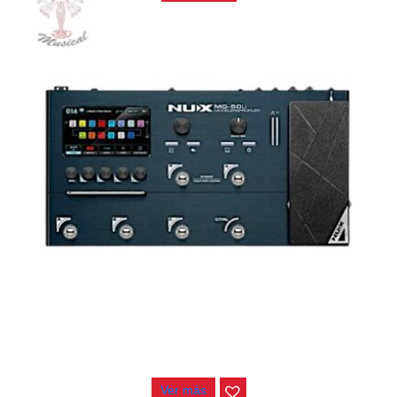
PEDALERA NUX MG-50LI AZUL
$
1.800.000
Ver más