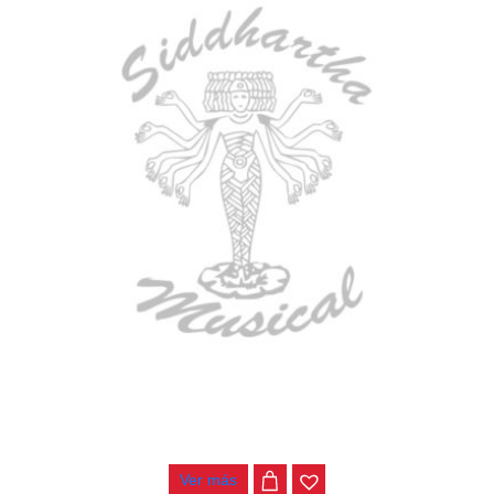
TECLADO MEDELI AKX10S
$
4.200.000
Ver más