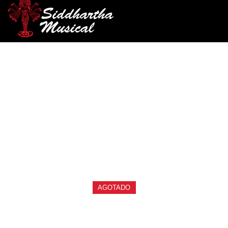
/
/
/ XILOFONO 8
INICIO
PERCUSIÓN
XILOFONO Y METALOFONOS
PLACAS XP08-3
xilofono-y-metalofonos
XILOFONO 8 PLACAS XP08-
3
Ref: 39004655
$
65.000
AGOTADO