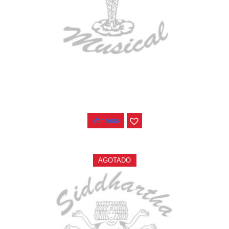
BAJO ELECTRICO DEVISER L-B3-5P BL
$
832.000
Ver más
AGOTADO