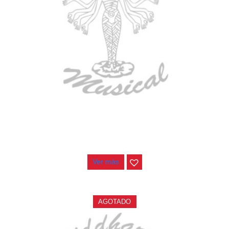
GUITARRA ELECTRICA DEVISER LG2S+GE6X (EFECTOS)
$
750.000
Ver más
AGOTADO