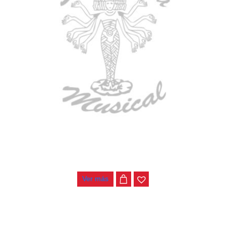
BAJO ELECTRICO DEVISER L-B3-4P RD
$
782.000
Ver más