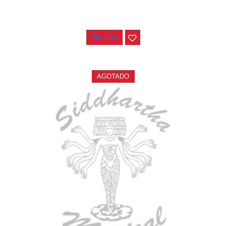
CONTRABAJO GREKO DB101 1/2
$
3.165.000
Ver más
AGOTADO