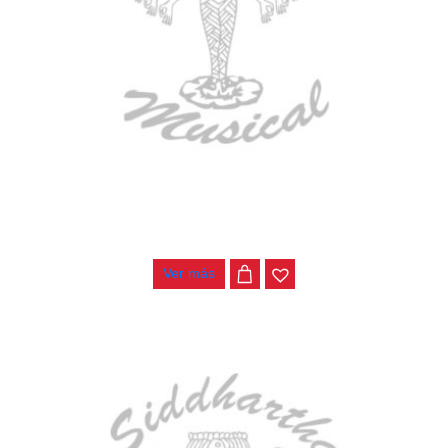
BAJO ELECTRICO DEVISER L-B3-4P BL
$
782.000
Ver más