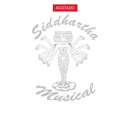
AGOTADO
ESTUCHE DURO PH-E10-S
$
277.000