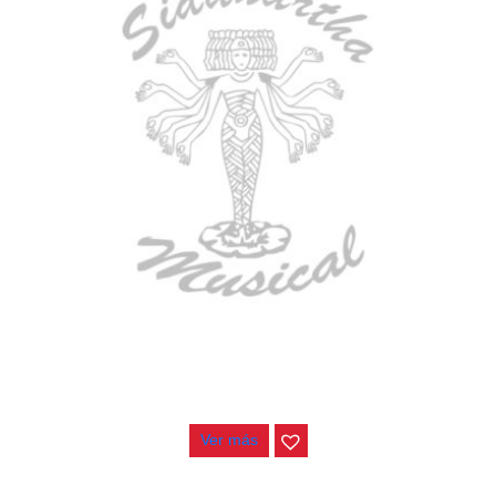
ESTUCHE DURO PH-42
$
277.000
Ver más