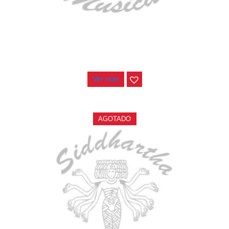
TECLADO ELECTRONICO YAMAHA PSRE583
$
2.250.000
Ver más
AGOTADO