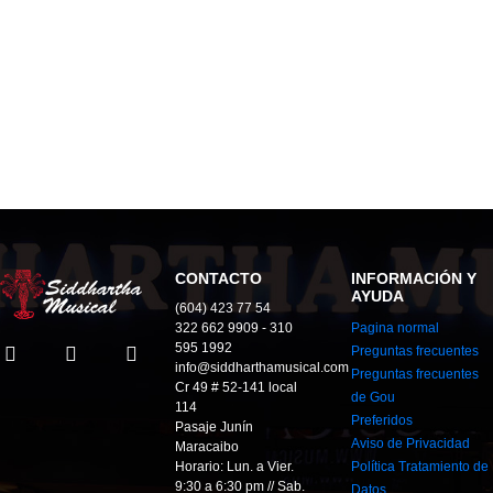
CONTACTO
INFORMACIÓN Y
AYUDA
(604) 423 77 54
322 662 9909 - 310
Pagina normal
595 1992
Preguntas frecuentes
info@siddharthamusical.com
Preguntas frecuentes
Cr 49 # 52-141 local
de Gou
114
Preferidos
Pasaje Junín
Aviso de Privacidad
Maracaibo
Horario: Lun. a Vier.
Política Tratamiento de
9:30 a 6:30 pm // Sab.
Datos