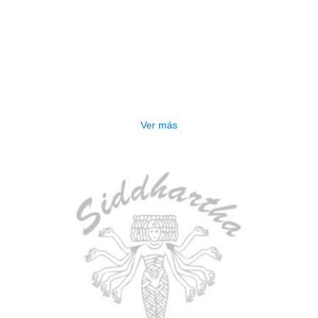
AGOTADO
BAJO ELECTRICO DEVISER L-B3-
5P BL
$
832.000
Ver más