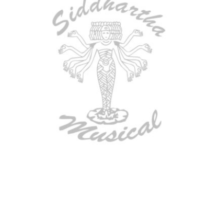
AGOTADO
TECLADO ELECTRONICO YAMAHA
PSRE583