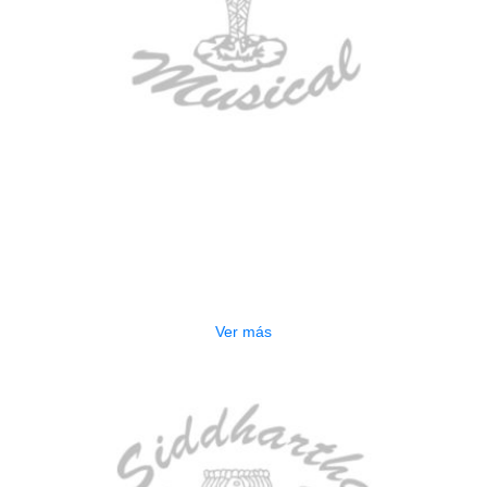
AGOTADO
GUITARRA ELECTRICA DEVISER
LG2S+GE6X (EFECTOS)
$
750.000
Ver más