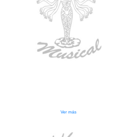
AGOTADO
CONTRABAJO GREKO DB101 1/2
$
3.165.000
Ver más