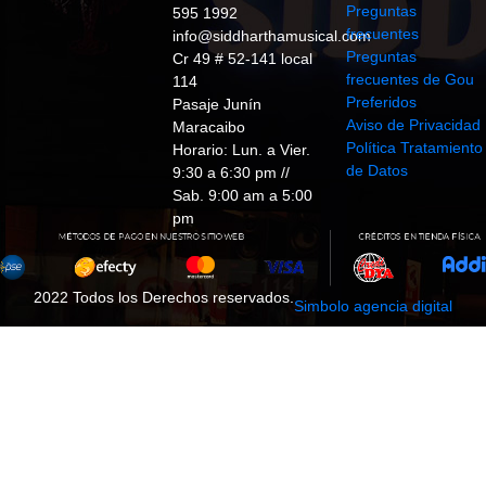
Preguntas
595 1992
frecuentes
info@siddharthamusical.com
Preguntas
Cr 49 # 52-141 local
frecuentes de Gou
114
Preferidos
Pasaje Junín
Aviso de Privacidad
Maracaibo
Política Tratamiento
Horario: Lun. a Vier.
de Datos
9:30 a 6:30 pm //
Sab. 9:00 am a 5:00
pm
2022 Todos los Derechos reservados.
Simbolo agencia digital