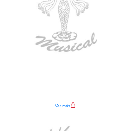
BAJO ELECTRICO DEVISER L-B3-
4P BL
$
782.000
Ver más