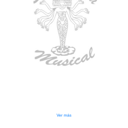
AGOTADO
ESTUCHE DURO PH-42
$
277.000
Ver más