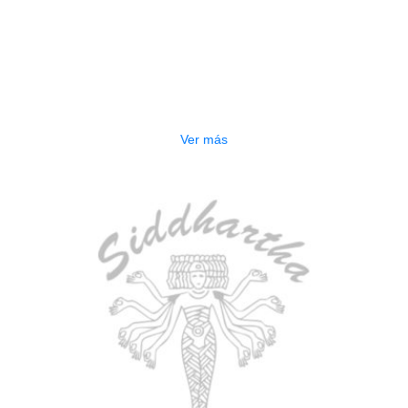
AGOTADO
ESTUCHE DURO PH-E10-F
$
277.000
Ver más