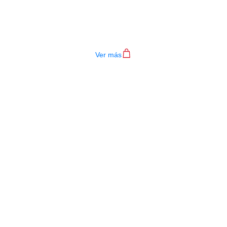
TECLADO MEDELI AKX10S
$
4.200.000
Ver más