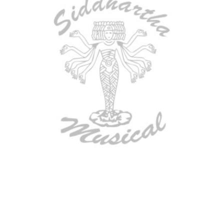
BAJO ELECTRICO DEVISER L-B3-
4P RD
$
782.000