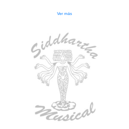
$
2.250.000
Ver más