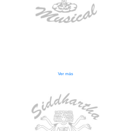
AGOTADO
ESTUCHE DURO PH-E10-LP
$
277.000
Ver más